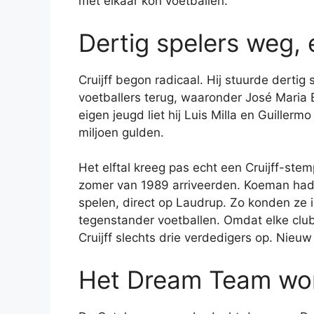
met elkaar kon voetballen.”
Dertig spelers weg, 
Cruijff begon radicaal. Hij stuurde derti
voetballers terug, waaronder José Maria Ba
eigen jeugd liet hij Luis Milla en Guille
miljoen gulden.
Het elftal kreeg pas echt een Cruijff-st
zomer van 1989 arriveerden. Koeman had al
spelen, direct op Laudrup. Zo konden ze 
tegenstander voetballen. Omdat elke club
Cruijff slechts drie verdedigers op. Nieu
Het Dream Team wo