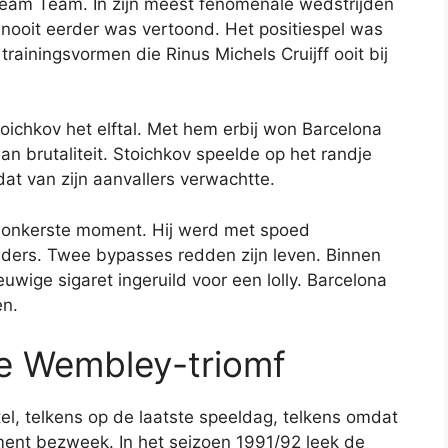
eam Team. In zijn meest fenomenale wedstrijden
 nooit eerder was vertoond. Het positiespel was
rainingsvormen die Rinus Michels Cruijff ooit bij
oichkov het elftal. Met hem erbij won Barcelona
an brutaliteit. Stoichkov speelde op het randje
 dat van zijn aanvallers verwachtte.
n donkerste moment. Hij werd met spoed
ders. Twee bypasses redden zijn leven. Binnen
wige sigaret ingeruild voor een lolly. Barcelona
en.
 de Wembley-triomf
itel, telkens op de laatste speeldag, telkens omdat
ment bezweek. In het seizoen 1991/92 leek de